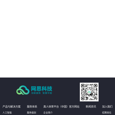
04
发挥非结构化大数据价值
05
工程管理全要素、全量AI质检
06
即时整改的自愈式工程管理体系
产品与解决方案
服务体系
真人体育平台（中国）官方网站
新闻资讯
加入我们
人工智能
服务级别
企业简介
招聘岗位