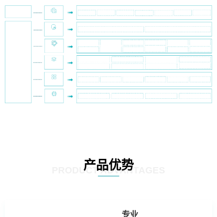
产品优势
PRODUCT ADVANTAGES
专业