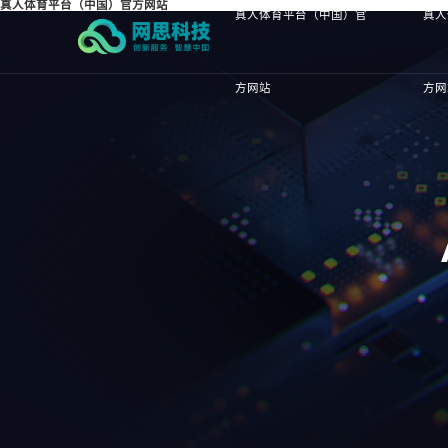
真人体育平台（中国）官方网站
真人体育平台（中国）官
真人
方网站
方网