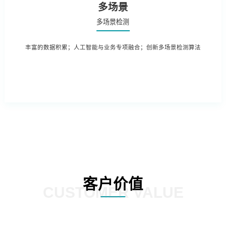
多场景
多场景检测
丰富的数据积累；人工智能与业务专项融合；创新多场景检测算法
客户价值
CUSTOMER VALUE