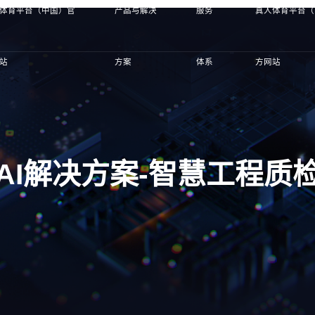
体育平台（中国）官
产品与解决
服务
真人体育平台（
站
方案
体系
方网站
AI解决方案-智慧工程质