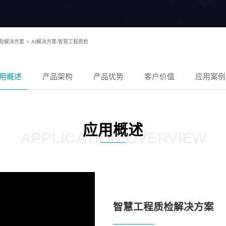
台及解决方案
>
AI解决方案-智慧工程质检
用概述
产品架构
产品优势
客户价值
应用案例
应用概述
APPLICATION OVERVIEW
智慧工程质检解决方案