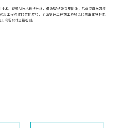
技术、视频AI技术进行分析，借助5G终端采集图像，后端深度学习模
实现工程验收的智能质检，全面提升工程施工验收风险精细化管控能
施工现场实时全量检测。