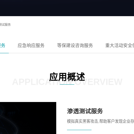
测试服务
服务
应急响应服务
等保建设咨询服务
重大活动安全
应用概述
APPLICATION OVERVIEW
渗透测试服务
模拟真实黑客攻击,帮助客户发现企业