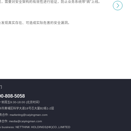
，需要对安全架构的有效性进行验证，防止业务系统带“病”上线。
业发现真实存在、可造成实际危害的安全漏洞。
们
00-808-5058
到周五9:30-18:00 (北京时间）
州市黄埔区科学大道18号芯大厦B2栋1-2层
合作: marketing@caiyingman.com
合作: media@caiyingman.com
s business: NETTHINK HOLDINGS(HK)CO.,LIMITED