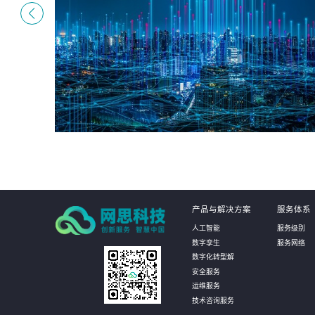
产品与解决方案
服务体系
人工智能
服务级别
数字孪生
服务网络
数字化转型解
安全服务
运维服务
技术咨询服务