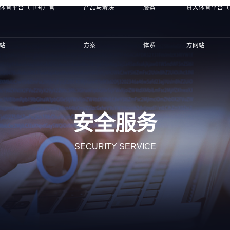
体育平台（中国）官
产品与解决
服务
真人体育平台（
站
方案
体系
方网站
安全服务
SECURITY SERVICE