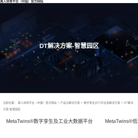
真人体育平台（中国）官方网站
DT解决方案-智慧园区
当前位置：
真人体育平台（中国）官方网站
>
产品与解决方案
>
数字孪生(DT)平台及解决方案
>
DT解决
方案-智慧园区
MetaTwins®数字孪生及工业大数据平台
MetaTwin