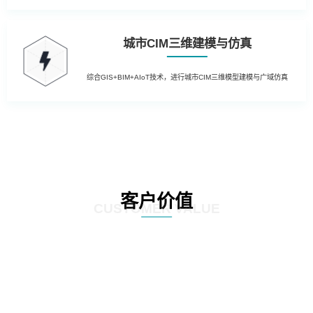
城市CIM三维建模与仿真
综合GIS+BIM+AIoT技术，进行城市CIM三维模型建模与广域仿真
客户价值
CUSTOMER VALUE
01
提升运营效率：通过引入先进的物联网技术，实现园区内设备的远程监控和自
动控制，降低人工干预成本，提高管理效率；利用大数据分析技术，对园区运
营数据进行深入挖掘，为管理层提供决策支持，优化资源配置。