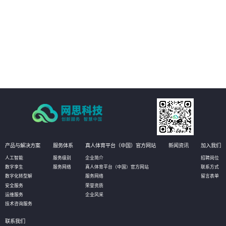
02
能耗与环境管理：提供整体园区的能耗监控板块，对园区内整个区域的用电、
用水等能源耗散情况进行分类分项的统计，实现社区内涵盖水、电、汽、燃
气、热力等全能源介质的能耗数据自动采集、实时监控、能耗动态分析、能源
结构优化的全面管理；建立科学、完善的能耗指标和能源评价体系，加强能源
03
使用的计划性、提高能源利用率、均衡能源负荷。
资产管理：对园区内各类资产进行实时监控，包括基础设施、办公设备、动环
设备、水电管路、IT设备等，系统随时调取查看各类设备的运行状态信息。当设
备发生告警时，通过短信、微信消息等方式推送给管理人员，进而在系统的3D
场景中快速定位故障设备，帮助运维人员及时解决问题。
产品与解决方案
服务体系
真人体育平台（中国）官方网站
新闻资讯
加入我们
人工智能
服务级别
企业简介
招聘岗位
数字孪生
服务网络
真人体育平台（中国）官方网站
联系方式
数字化转型解
服务网络
留言表单
安全服务
荣誉资质
运维服务
企业风采
技术咨询服务
联系我们