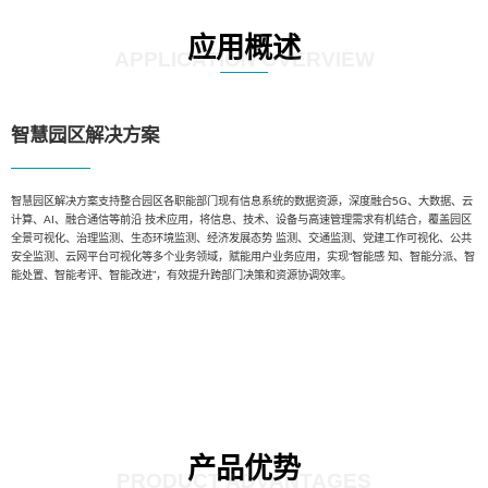
应用概述
APPLICATION OVERVIEW
智慧园区解决方案
智慧园区解决方案支持整合园区各职能部门现有信息系统的数据资源，深度融合5G、大数据、云
计算、AI、融合通信等前沿 技术应用，将信息、技术、设备与高速管理需求有机结合，覆盖园区
全景可视化、治理监测、生态环境监测、经济发展态势 监测、交通监测、党建工作可视化、公共
安全监测、云网平台可视化等多个业务领域，赋能用户业务应用，实现“智能感 知、智能分派、智
能处置、智能考评、智能改进”，有效提升跨部门决策和资源协调效率。
产品优势
PRODUCT ADVANTAGES