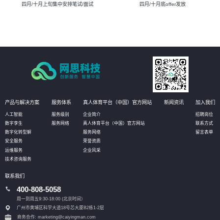
四月/十月上旬集中安排笔试/面试
四月/十月底offer发放
产品与解决方案
服务体系
真人体育平台（中国）官方网站
新闻资讯
加入我们
人工智能
服务级别
企业简介
招聘岗位
数字孪生
服务网络
真人体育平台（中国）官方网站
联系方式
数字化转型解
服务网络
留言表单
安全服务
荣誉资质
运维服务
企业风采
技术咨询服务
联系我们
400-808-5058
周一到周五9:30-18:00 (北京时间）
广州市黄埔区科学大道18号芯大厦B2栋1-2层
商务合作: marketing@caiyingman.com