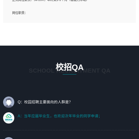
岗位要求：
岗位职责：
1、艺术设计类相关专业；（其中需求分析顾问不限专业）
1、完成主要工作：项目解决方案策划与编写，项目投标方案编写、项目申报方案编
2、热爱展览展示设计工作，熟悉行业动向，设计专业知识和产品专业知识；
写；
3、具有良好的人际沟通、准确判断客户需求并执行的能力、较强的团队合作能力和
2、人才队伍建设：完善SPL人才沉淀，积聚力量，为公司各省项目打单提供全面支
服务意识。
撑。
任职要求：
1. 熟悉 Javascript, CSS, HTML, Vue, Git;
校招QA
2. 熟悉 前端常用框架, 能独立完成设计给予的 UI 效果;
SCHOOL RECRUITMENT QA
3. 有良好的代码习惯, 低级错误出现频率低;
4. 具备优秀的沟通和协调能力，能承受比较大的工作压力;
5. 自我驱动力强, 能自主学习新知识新技术, 并具有较强的自学能力;
6. 了解前端设计及后端开发, 可快速和同事对接工作;
7. 了解或熟悉 WebGL 及相关框架优先。
Q：校园招聘主要面向的人群是？
（岗位人员专职于行业应用解决方案、项目申报方案、投标方案的策划编写）
A：当年应届毕业生，也欢迎次年毕业的同学申请；