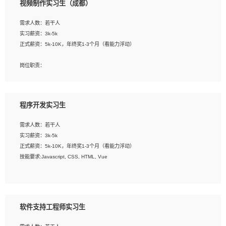
视频制作实习生（成都）
告，设计项目文件管理和资料库维护；
4、 创新设计表现形式，优化流程、提高设计工作效率；
需求人数：若干人
5、 设计内容包括但不限于：展厅/博物馆/展馆的规划与空间设计，人机界面设计，
实习薪资：3k-5k
标志及吉祥物设计，效果图后期处理等。
正式薪资：5k-10K，年终奖1-3个月（看能力浮动）
岗位要求：
岗位职责：
1、艺术设计类相关专业；
1、各类企业宣传片视频的剪辑和片头片尾包装；
2、热爱展览展示设计工作，熟悉行业动向，设计专业知识和产品专业知识；
2、广告片的后期剪辑与整体特效合成；
3、具有良好的人际沟通、准确判断客户需求并执行的能力、较强的团队合作能力和
3、特效及动画制作并了解后期合成软件。
服务意识。
程序开发实习生
岗位要求：
需求人数：若干人
1、热爱影视，责任心强，有强烈的兴趣和后期制作的主观能动性；
实习薪资：3k-5k
2、熟练使用After Effect、Photo Shop、熟练掌握视频剪辑和特效包装软件；
正式薪资：5k-10K，年终奖1-3个月（看能力浮动）
3、能对影片后期进行整体调色控制，具备一定审美感；
技能要求:Javascript, CSS, HTML, Vue
4、在剪辑上会思考，有一定编导思维；
5、踏实， 勤奋，愿意在工作中不断学习，提高自我；
工作职责：
6、能与同事友好相处。
1. 负责公司的前端项目的开发;
2. 负责公司已有项目的维护及迭代;
软件支持工程师实习生
工作要求: