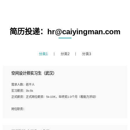
简历投递：hr@caiyingman.com
分类1
分类2
分类3
空间设计师实习生（武汉）
需求人数：若干人
实习薪资：3k-5k
正式薪资：正式岗位薪资：5k-10K，年终奖1-3个月（看能力浮动）
岗位职责：
1、 沟通客户需求，分析其实施的可行性，辅助项目经理完成展示策划、设计；
2、 把握设计时间节点，控制设计进度，完成展示设计任务；
3、配合平面设计师完成项目最终的整体汇报方案；参与项目例会，项目完工总结报