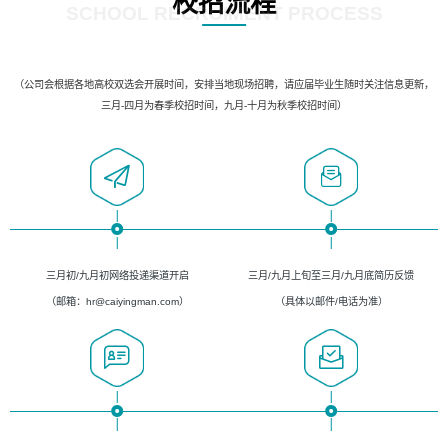
校招流程
SCHOOL RECRUIMENT PROCESS
（公司会根据各地高校双选会开展时间，安排当地现场招聘，请应届毕业生随时关注信息更新，
三月-四月为春季校招时间，九月-十月为秋季校招时间）
三月初/九月初网络投递渠道开启
三月/九月上旬至三月/九月底简历反馈
（邮箱：hr@caiyingman.com）
（具体以邮件/电话为准）