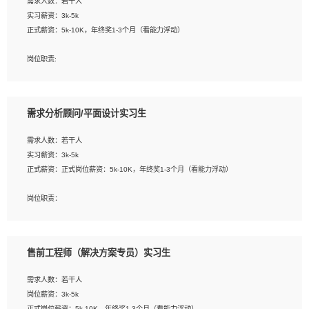
需求人数：若干人
1. 熟悉 Javascript, CSS, HTML, Vue, Git;
实习薪资：3k-5k
2. 熟悉前端常用框架, 能独立完成设计给予的 UI 效果;
正式薪资：5k-10K，年终奖1-3个月（看能力浮动）
3. 有良好的代码习惯, 低级错误出现频率低;
4. 具备优秀的沟通和协调能力，能承受比较大的工作压力;
岗位职责:
5. 自我驱动力强, 能自主学习新知识新技术, 并具有较强的自学能力;
1. 为企业客户提供软件技术服务。包括安装、升级、配置、调优、故障诊断等工
6. 了解前端设计及后端开发, 可快速和同事对接工作;
作；
7. 了解或熟悉 WebGL 及相关框架优先。
2. 在此基础上，并能为客户提供客户化技术支持方案，提升软件使用效率与价值。
需求分析顾问/平面设计实习生
任职要求:
需求人数：若干人
1. 计算机专业相关背景；
实习薪资：3k-5k
2. 自我学习和动手能力强，对操作系统、数据库有一定基础和兴趣；
正式薪资：正式岗位薪资：5k-10K，年终奖1-3个月（看能力浮动）
3.沟通能力强、有基础客户服务意识。
岗位职责：
1、 沟通客户需求，分析其实施的可行性，辅助项目经理完成展示策划、设计；
2、 把握设计时间节点，控制设计进度，完成展示设计任务；
3、配合平面设计师完成项目最终的整体汇报方案；参与项目例会，项目完工总结报
售前工程师（解决方案专员）实习生
告，设计项目文件管理和资料库维护；
4、 创新设计表现形式，优化流程、提高设计工作效率；
需求人数：若干人
5、 设计内容包括但不限于：展厅/博物馆/展馆的规划与空间设计，人机界面设计，
岗位薪资：3k-5k
标志及吉祥物设计，效果图后期处理等。
正式岗位薪资：5k-10K，年终奖1-3个月（看能力浮动）