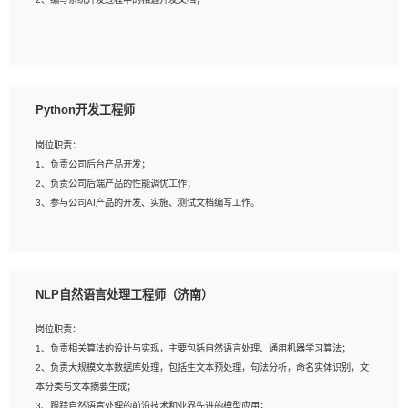
4、有较强的系统需求分析、文档编写能力、沟通能力；
5、具备与多团队合作的经验，良好团队协作精神；
岗位要求：
1、全日制本科及以上学历，计算机相关专业毕业，一年以上前端开发工作经验；
2、熟练掌握HTML、CSS、JavaScript等web相关技术；
Python开发工程师
3、熟悉react/vue/angular任何一种前端框架，熟悉react优先；
4、熟悉webpack配置和git操作；
岗位职责：
5、善于沟通，具有团队意识；
1、负责公司后台产品开发；
2、负责公司后端产品的性能调优工作；
3、参与公司AI产品的开发、实施、测试文档编写工作。
岗位要求:
1、计算机相关专业，本科及以上学历，2年以上后端开发经验，有过运营商项目经
NLP自然语言处理工程师（济南）
验的更佳；
2、熟练python编程语言，熟悉服务端开发流程，熟悉常见的算法和数据结构；
岗位职责：
3、熟悉数据库开发，熟悉Mysql、Oracle、MongoDb数据库应用开发其中一种；
1、负责相关算法的设计与实现，主要包括自然语言处理、通用机器学习算法；
4、熟悉Python Wed框架（Django/Flask...）代码能力优秀，熟悉编码规范和具备
2、负责大规模文本数据库处理，包括生文本预处理，句法分析，命名实体识别，文
良好的文档编写能力）；
本分类与文本摘要生成；
5、沟通表达能力强，具备团队协作能力。
3、跟踪自然语言处理的前沿技术和业界先进的模型应用；