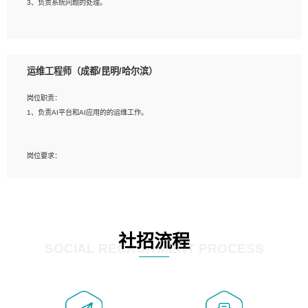
3、负责系统问题的处理。
5、必须有实际的生产环境系统维护经验。
6、有中国移动安全态势系统相关项目经验优先考虑。
岗位要求：
1、精通java编程，熟悉vue和jsp编程；
运维工程师（成都/昆明/哈尔滨）
2、熟悉linux命令；
3、熟练使用springmvc、springcloud、webservice等框架进行开发；
岗位职责：
4、熟练使用oracle、mysql进行开发；
1、负责AI平台和AI应用的的运维工作。
5、熟悉流程开发如使用activiti；
6、计算机相关专业本科以上学历，3年以上开发工作经验。
岗位要求：
1、计算机相关专业，大专以上学历，2年以上开发运维工作经验；
2、必须具备的能力：有丰富的运维开发和K8S运维经验；熟悉K8S、Git、docker
等相关工具使用；熟练掌握Linux环境下的Shell语言 ；工作责任感强、具有良好的
沟通能力、服务意识；
3、掌握Linux环境下的Python编程语言；
社招流程
4、掌握DevOps思想、方法和流程。Jenkins工具使用；
SOCIAL RECRUITMENT PROCESS
5、掌握常见中间件配置与优化，如mysql、nginx等；
6、掌握服务器的维护，熟悉linux系统的常用操作；
7、掌握和第三方系统API接口的维护操作，和安全漏洞扫描的修复工作。