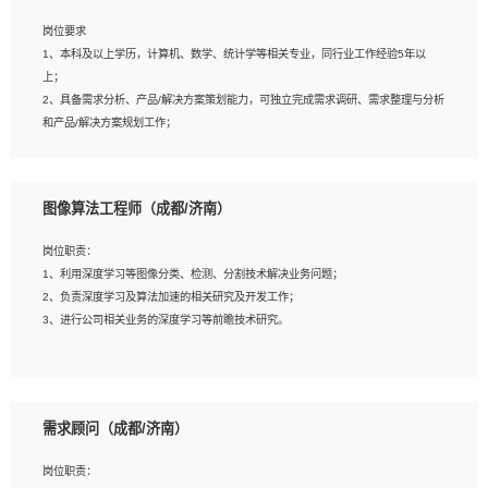
岗位要求
岗位要求：
1、本科及以上学历，计算机、数学、统计学等相关专业，同行业工作经验5年以
1、全日制统招本科及以上学历，计算机相关专业毕业，5年以上开发工作经验；
上；
2、具有扎实的java编程功底和良好的编码习惯，有分布式、多线程及高并发系统开
2、具备需求分析、产品/解决方案策划能力，可独立完成需求调研、需求整理与分析
发经验和性能调优经验尤佳；熟悉JVM调优；掌握基础中间件、基础架构方案和云
和产品/解决方案规划工作；
平台、云产品功能特性，熟练使用相关平台的功能和了解其背后实现机制；
3、逻辑缜密，对用户产品/解决方案体验敏感，对数据敏感，有产品/解决方案意
3、精通主流开发框架经验，精通一门主流开发语言；熟悉主流开源框架源码；
识，有主见，以数据为驱动，以结果为导向；
4、具有一定的大中型项目参与经验，有中间件、基础组件和框架的研发经验，具备
4、具有丰富的AI产品/解决方案解决方案经验，能够针对客户的需求，快速响应输出
研发管理流程建设经验；
图像算法工程师（成都/济南）
相关的解决方案，包括视频分析、图像识别、NLP、OCR、机器学习等；
5、熟悉Spring、Mybatis等开源框架和常用apache组件,熟悉Web服务端开发的各
5、具备AI技术背景，掌握TensorFlow、PyTorch、Spark MLlib、SK-Learn等常见
种常用框架和技术Springboot、Shiro、springcloud等；熟悉Linux常用命令和了解
岗位职责：
AI算法框架，对人脸识别、目标检测、图像识别、OCR、NLP等AI算法有深刻理
常用脚本语言，较丰富的线上系统运维经验，复杂问题排查思路清晰。
1、利用深度学习等图像分类、检测、分割技术解决业务问题；
解。具有AI平台级产品/解决方案从业经验者优先。具有大数据技术背景者优先；
2、负责深度学习及算法加速的相关研究及开发工作；
6、具备良好的客户意识与沟通能力，善于学习思考、创新与团队协作，认真负责、
3、进行公司相关业务的深度学习等前瞻技术研究。
执行力与抗压力强。
岗位要求：
1、统招本科以上学历，图形图像、计算机或数学相关专业；
需求顾问（成都/济南）
2、2年以上图像处理开发经验，熟悉python和spark开发；
3、熟练使用TensorFlow、Theano、Keras 及 Caffe 任意一种主流深度学习框架搭
岗位职责：
建深度学习系统环境；