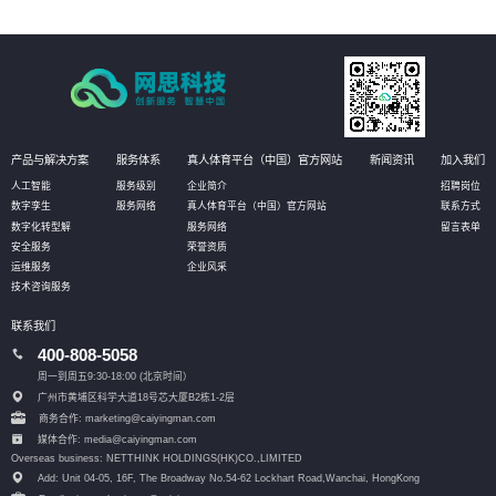
产品与解决方案
服务体系
真人体育平台（中国）官方网站
新闻资讯
加入我们
人工智能
服务级别
企业简介
招聘岗位
数字孪生
服务网络
真人体育平台（中国）官方网站
联系方式
数字化转型解
服务网络
留言表单
安全服务
荣誉资质
运维服务
企业风采
技术咨询服务
联系我们
400-808-5058
周一到周五9:30-18:00 (北京时间）
广州市黄埔区科学大道18号芯大厦B2栋1-2层
商务合作: marketing@caiyingman.com
媒体合作: media@caiyingman.com
Overseas business: NETTHINK HOLDINGS(HK)CO.,LIMITED
Add: Unit 04-05, 16F, The Broadway No.54-62 Lockhart Road,
Wanchai, HongKong