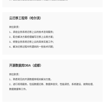
4、负责问答系统的搭建和知识图谱的建立；
云迁移工程师（哈尔滨）
岗位要求：
1、1年及以上自然语言处理方向研究或工作经验，统招本科及以上学历；
岗位职责：
2、熟悉tensorflow，keras，pytorch等常规深度学习框架，快速根据客户需求实现
1、承担业务系统迁移上云的技术咨询服务；
有效的模型；
2、配合解决方案经理编写迁移上云类方案；
3、熟悉掌握至少一种编程语言，如：Python，Java；
3、统管业务系统迁移上云的具体实施工作；
4、 熟悉NLP相关算法与实现；
4、解决迁移过程中所遇到的一些技术问题；
5、至少有一次及以上问答系统的项目实践，熟悉问答系统全流程开发者优先；
6、有较强的问题分析和处理能力，良好的团队合作意识；
7、 参与过相关竞赛或科研项目者优先。
岗位要求：
开源数据库DBA（成都）
1、专科及以上学历，三年以上工作经验，计算机等相关专业；
2、具备常见业务系统资源评估、部署优化和故障排查的能力；
岗位职责：
3、熟悉常见操作系统、存储、网络、 IO 等相关原理；
1、熟悉常见的开源数据库相关解决方案。
4、具有迁移工具实操经验，具备P2V、V2V迁移能力；
2、进行现场服务，包括数据迁移、数据库容灾、性能调优、系统建设、故障处理、
5、熟练华为、VMware虚拟化、云计算及云存储技术；
数据救援等工作。
6、熟悉主流数据库、应用服务器、中间件部署架构和运维方法；
7、具备资源池迁移、应用及数据迁移、异构数据迁移相关经验；
8、具有HCIE/H3CIE/VMware/阿里云等云计算方向认证者优先；
岗位要求：