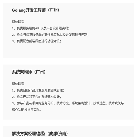
1、本科以上相关专业毕业，拥有三年以上相关数据工作经验经验。
Golang开发工程师（广州）
2、熟悉PostgreSQL、redis、MongoDB、ElasticSearch等开源数据库运维管理，
拥有开发经验优先。
岗位职责：
3、熟悉Oracle、MySQL、SQLServer中一种或多种优先。
1、负责服务端的API以及平台设计跟实现；
4、熟悉Hadoop、HBASE、Spark等大数据平台优先。
2、负责与保证服务端的高性能实现以及并发管理与控制；
5、熟悉linux或任意一种unix操作系统，如有较强操作系统侧工作经验者优先。
3、负责配合前端界面进行功能对接；
6、具备丰富的项目实施经验，较强的自我学习能力。
7、责任心强，为人友好，沟通能力强，具有良好的团队意识。
岗位要求：
1、本科及以上学历，计算机相关专业；
系统架构师（广州）
2、1年以上Golang开发工作经验，能独立完成相应项目开发；
3、基础扎实、熟悉数据结构与算法，熟悉多线程、多进程、IO复用等并发编程思维
岗位职责：
与实现，熟悉常用开源框架及设计模式；
1、负责自研产品开发及开发团队管理；
4、熟悉Golang、连接池、消息队列等组件使用、熟悉后端开发、测试、调试流程
2、负责产品和平台的系统架构设计；
跟工具使用；
3、参与产品与项目的业务分析、技术方案、系统架构设计、技术选型、技术攻关与
5、对技术有激情，喜欢钻研，能快速接受和掌握新技术，学习能力和工作责任心
核心功能设计与实现；
强，良好的沟通表达能力和团队协作能力。
4、根据业务及技术发展，做前瞻性的技术分析、研究及应用；
5、根据业务架构设计与业务需求，上接业务设计下接系统设计，编写系统概要设
计，指导技术骨干进行系统详细设计。
解决方案经理/总监（成都/济南）