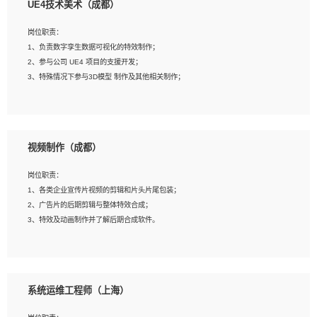
UE4技术美术（成都）
2、熟练掌握 Unity3D 程序开发，精通 C# 语言开发；
3、具有大量插件的使用调试经历，开发测试过 UWP 端程序者优先；
岗位职责：
4、有良好的沟通能力和团队合作意识；
1、负责数字孪生数据可视化的特效制作；
5、开发过 HoloLens 程序者优先。
2、参与公司 UE4 项目的支援开发；
3、特殊情况下参与3D模型 制作及其他相关制作；
岗位要求：
1、全日制本科以上学历，美术、动画相关专业毕业，具有相关效果制作经验2年以
视频制作（成都）
上；
2、熟练掌握 Particle 或 Niagara 制作特效模块；
岗位职责：
3、想象力丰富, 有一定的艺术审美深度；
1、各类企业宣传片视频的剪辑和片头片尾包装；
4、有良好的场景特效搭建功底；
2、广告片的后期剪辑与整体特效合成；
5、熟悉 3Ds Max 或者 Maya；
3、特效及动画制作并了解后期合成软件。
6、有良好的沟通能力和团队合作意识；
7、参与过建筑结构表现相关项目者优先
岗位要求：
1、热爱影视，责任心强，有强烈的兴趣和后期制作的主观能动性；
系统运维工程师（上海）
2、熟练使用After Effect、Photo Shop、熟练掌握视频剪辑和特效包装软件；
3、能对影片后期进行整体调色控制，具备一定审美感；