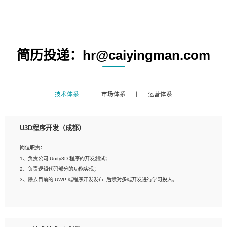
简历投递：hr@caiyingman.com
技术体系
市场体系
运营体系
U3D程序开发（成都）
岗位职责：
1、负责公司 Unity3D 程序的开发测试；
2、负责逻辑代码部分的功能实现；
3、除去目前的 UWP 端程序开发发布, 后续对多端开发进行学习投入。
岗位要求：
1、全日制本科相关专业，具有相关开发经验?年以上；