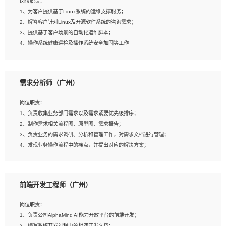
岗位职责：
4、在剪辑上会思考，有一定编导思维；
1、为客户提供基于Linux系统的运维支撑服务；
5、踏实， 勤奋，愿意在工作中不断学习，提高自我；
2、解答客户针对Linux及开源软件系统的咨询需求；
6、能与同事友好相处。
3、提供基于客户场景的自动化运维脚本；
4、操作系统健康巡检及操作系统安全加固等工作
岗位要求：
需求分析师（广州）
1、全日制本科计算机相关专业毕业，3年以上相关工作经验；
2、精通linux操作系统的运行维护，具有故障处理的能力
岗位职责：
3、熟练使用脚本语言，shell/python任一种，熟练使用Ansible
1、负责收集业务部门需求以及需求紧要优先级排序；
4、熟悉linux常见服务、中间件的基本原理、部署以及故障处理，如：Mysql、
2、制作需求相关流程图、原型图、需求报告；
Apache、Nginx、Zabbix、Kafka等
3、负责业务的需求调研、分析和管理工作，对需求文档进行管理；
5、熟悉主流虚拟化技术，如：VMware、KVM
4、发现业务操作流程中的痛点，并提出对应的解决方案；
6、具备网络方面的基础知识，熟悉常见的网络协议，如TCP/IP，转发原理，路由优
5、完成其他上级领导交予的任务和工作。
先级等
7、了解容器技术，熟悉docker或podman
8、有良好的文档编写能力和沟通能力，有RHCE证书优先
前端开发工程师（广州）
岗位要求：
1、本科以上学历，一年以上需求分析相关经验者优先；
岗位职责：
2、熟悉产品及需求规划工具，如:Axure、Xmind、MS Project等；
1、负责公司AlphaMind AI能力开放平台的前端开发；
3、具备良好的交流协调能力，有较强的责任感、工作积极主动；
2、编写系统开发过程中的相遇开发文档；