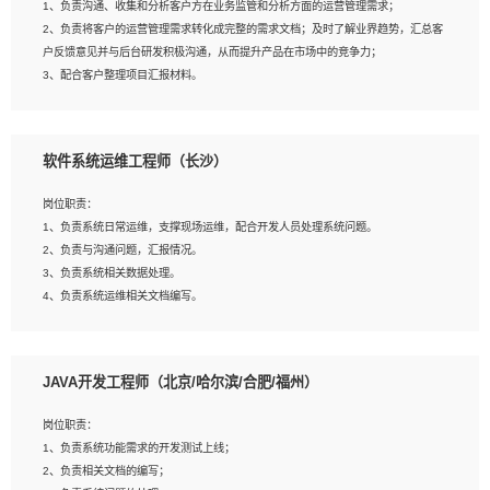
1、负责沟通、收集和分析客户方在业务监管和分析方面的运营管理需求；
4、熟悉OPENCV、HALCON等常用图像处理软件，熟练进行图像处理；
2、负责将客户的运营管理需求转化成完整的需求文档；及时了解业界趋势，汇总客
5、熟悉主流的分类算法、聚类算法和关联分析算法原理，能熟练使用神经网络算法
户反馈意见并与后台研发积极沟通，从而提升产品在市场中的竞争力；
的进行业务建模；
3、配合客户整理项目汇报材料。
6、对OCR领域有深入的研究，熟悉模型调参，压缩和整型化方法；
7、熟悉mysql、oracle、MongoDB、redis等其中一种数据库使用。
岗位要求：
软件系统运维工程师（长沙）
1、3年以上运营或解决方案的工作经验。
2、具备良好的逻辑能力、沟通能力和文字处理能力，能够从海量数据中发现关键特
岗位职责：
征，可独立提出完整的优化方案,并推动方案执行达成结果；熟练使用PPT、
1、负责系统日常运维，支撑现场运维，配合开发人员处理系统问题。
WORD、EXCEL等办公软件；
2、负责与沟通问题，汇报情况。
3、深入理解公司各项AI产品和技术信息；具有较强的文档编写能力，能独立撰写
3、负责系统相关数据处理。
PPT、方案建议书等，面试时需携带个人制作的专业PPT文件进行展示。
4、负责系统运维相关文档编写。
5、负责现场对接客户，沟通事项。
JAVA开发工程师（北京/哈尔滨/合肥/福州）
岗位要求：
1、计算机相关专业本科以上学历，1年以上软件系统运维经验。
岗位职责：
2、精通linux命令。
1、负责系统功能需求的开发测试上线；
3、熟悉oracle、mysql 数据库。
2、负责相关文档的编写；
4、善于沟通，具有良好的团队合作精神和协作能力。