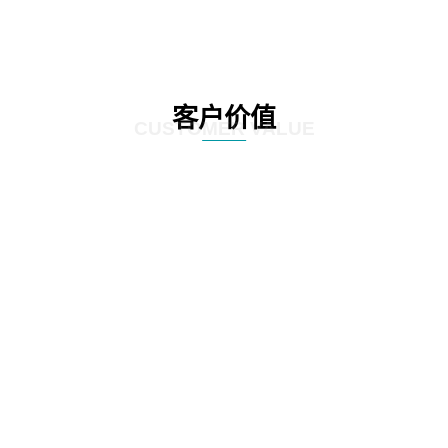
客户价值
CUSTOMER VALUE
01
产品业务能力展示：强调产品、技术和业务内容的更新、常展常新，结合受众
认知，提供有创意、印象深刻的展示。
02
企业品牌形象提升：强调企业精神、理念的发扬，立足真人体育平台（中国）
官方网站，打动观众、吸引来宾。
03
提升用户体验：通过优化产品设计、改进交互流程、提升服务质量等方式，全
面提升用户体验。这种优质体验能够增强用户对产品的信任度和依赖度，提高
用户黏性，为企业赢得更多忠实用户。