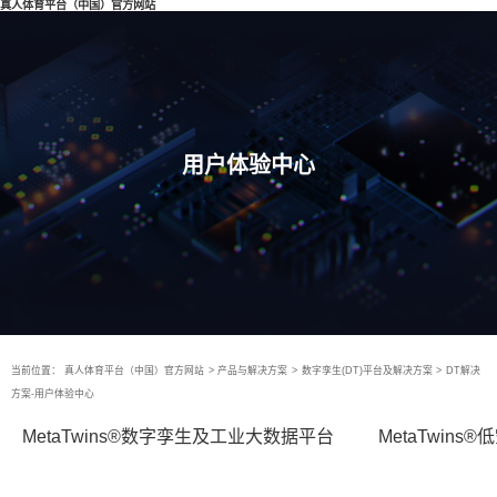
真人体育平台（中国）官方网站
用户体验中心
当前位置：
真人体育平台（中国）官方网站
>
产品与解决方案
>
数字孪生(DT)平台及解决方案
>
DT解决
方案-用户体验中心
MetaTwins®数字孪生及工业大数据平台
MetaTwin