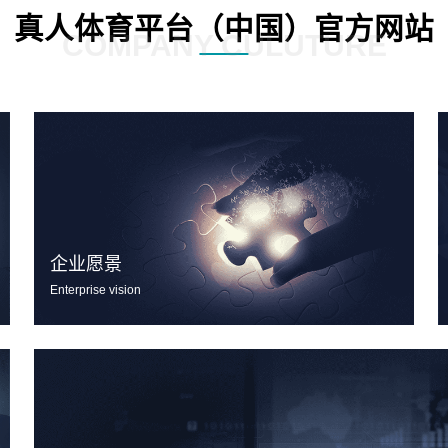
真人体育平台（中国）官方网站
COMPANY CULUTURE
企业愿景
Enterprise vision