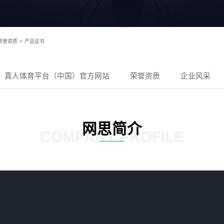
荣誉资质
>
产品证书
真人体育平台（中国）官方网站
荣誉资质
企业风采
网思简介
COMPANY PROFILE