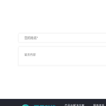
产品与解决方案
服务体系