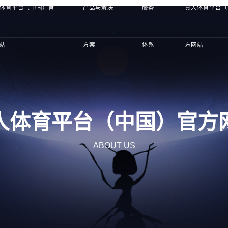
体育平台（中国）官
产品与解决
服务
真人体育平台（
站
方案
体系
方网站
人体育平台（中国）官方
ABOUT US