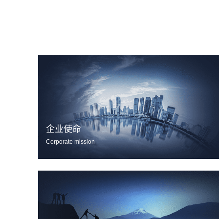
企业使命
Corporate mission