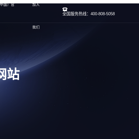
中国）官
加入
全国服务热线：400-808-5058
我们
网站