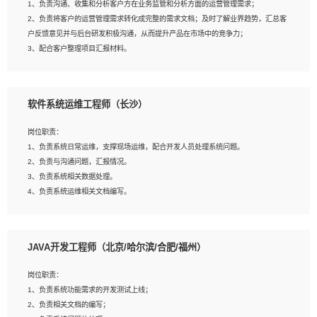
1、负责沟通、收集和分析客户方在业务监管和分析方面的运营管理需求；
4、熟悉OPENCV、HALCON等常用图像处理软件，熟练进行图像处理；
2、负责将客户的运营管理需求转化成完整的需求文档；及时了解业界趋势，汇总客
5、熟悉主流的分类算法、聚类算法和关联分析算法原理，能熟练使用神经网络算法
户反馈意见并与后台研发积极沟通，从而提升产品在市场中的竞争力；
的进行业务建模；
3、配合客户整理项目汇报材料。
6、对OCR领域有深入的研究，熟悉模型调参，压缩和整型化方法；
7、熟悉mysql、oracle、MongoDB、redis等其中一种数据库使用。
岗位要求：
软件系统运维工程师（长沙）
1、3年以上运营或解决方案的工作经验。
2、具备良好的逻辑能力、沟通能力和文字处理能力，能够从海量数据中发现关键特
岗位职责：
征，可独立提出完整的优化方案,并推动方案执行达成结果；熟练使用PPT、
1、负责系统日常运维，支撑现场运维，配合开发人员处理系统问题。
WORD、EXCEL等办公软件；
2、负责与沟通问题，汇报情况。
3、深入理解公司各项AI产品和技术信息；具有较强的文档编写能力，能独立撰写
3、负责系统相关数据处理。
PPT、方案建议书等，面试时需携带个人制作的专业PPT文件进行展示。
4、负责系统运维相关文档编写。
5、负责现场对接客户，沟通事项。
JAVA开发工程师（北京/哈尔滨/合肥/福州）
岗位要求：
1、计算机相关专业本科以上学历，1年以上软件系统运维经验。
岗位职责：
2、精通linux命令。
1、负责系统功能需求的开发测试上线；
3、熟悉oracle、mysql 数据库。
2、负责相关文档的编写；
4、善于沟通，具有良好的团队合作精神和协作能力。