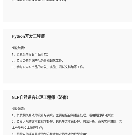
4、有较强的系统需求分析、文档编写能力、沟通能力；
5、具备与多团队合作的经验，良好团队协作精神；
岗位要求：
1、全日制本科及以上学历，计算机相关专业毕业，一年以上前端开发工作经验；
2、熟练掌握HTML、CSS、JavaScript等web相关技术；
Python开发工程师
3、熟悉react/vue/angular任何一种前端框架，熟悉react优先；
4、熟悉webpack配置和git操作；
岗位职责：
5、善于沟通，具有团队意识；
1、负责公司后台产品开发；
2、负责公司后端产品的性能调优工作；
3、参与公司AI产品的开发、实施、测试文档编写工作。
岗位要求:
1、计算机相关专业，本科及以上学历，2年以上后端开发经验，有过运营商项目经
NLP自然语言处理工程师（济南）
验的更佳；
2、熟练python编程语言，熟悉服务端开发流程，熟悉常见的算法和数据结构；
岗位职责：
3、熟悉数据库开发，熟悉Mysql、Oracle、MongoDb数据库应用开发其中一种；
1、负责相关算法的设计与实现，主要包括自然语言处理、通用机器学习算法；
4、熟悉Python Wed框架（Django/Flask...）代码能力优秀，熟悉编码规范和具备
2、负责大规模文本数据库处理，包括生文本预处理，句法分析，命名实体识别，文
良好的文档编写能力）；
本分类与文本摘要生成；
5、沟通表达能力强，具备团队协作能力。
3、跟踪自然语言处理的前沿技术和业界先进的模型应用；