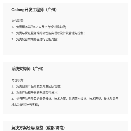
1、本科以上相关专业毕业，拥有三年以上相关数据工作经验经验。
Golang开发工程师（广州）
2、熟悉PostgreSQL、redis、MongoDB、ElasticSearch等开源数据库运维管理，
拥有开发经验优先。
岗位职责：
3、熟悉Oracle、MySQL、SQLServer中一种或多种优先。
1、负责服务端的API以及平台设计跟实现；
4、熟悉Hadoop、HBASE、Spark等大数据平台优先。
2、负责与保证服务端的高性能实现以及并发管理与控制；
5、熟悉linux或任意一种unix操作系统，如有较强操作系统侧工作经验者优先。
3、负责配合前端界面进行功能对接；
6、具备丰富的项目实施经验，较强的自我学习能力。
7、责任心强，为人友好，沟通能力强，具有良好的团队意识。
岗位要求：
1、本科及以上学历，计算机相关专业；
系统架构师（广州）
2、1年以上Golang开发工作经验，能独立完成相应项目开发；
3、基础扎实、熟悉数据结构与算法，熟悉多线程、多进程、IO复用等并发编程思维
岗位职责：
与实现，熟悉常用开源框架及设计模式；
1、负责自研产品开发及开发团队管理；
4、熟悉Golang、连接池、消息队列等组件使用、熟悉后端开发、测试、调试流程
2、负责产品和平台的系统架构设计；
跟工具使用；
3、参与产品与项目的业务分析、技术方案、系统架构设计、技术选型、技术攻关与
5、对技术有激情，喜欢钻研，能快速接受和掌握新技术，学习能力和工作责任心
核心功能设计与实现；
强，良好的沟通表达能力和团队协作能力。
4、根据业务及技术发展，做前瞻性的技术分析、研究及应用；
5、根据业务架构设计与业务需求，上接业务设计下接系统设计，编写系统概要设
计，指导技术骨干进行系统详细设计。
解决方案经理/总监（成都/济南）