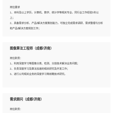
岗位要求
岗位要求：
1、本科及以上学历，计算机、数学、统计学等相关专业，同行业工作经验5年以
1、全日制统招本科及以上学历，计算机相关专业毕业，5年以上开发工作经验；
上；
2、具有扎实的java编程功底和良好的编码习惯，有分布式、多线程及高并发系统开
2、具备需求分析、产品/解决方案策划能力，可独立完成需求调研、需求整理与分析
发经验和性能调优经验尤佳；熟悉JVM调优；掌握基础中间件、基础架构方案和云
和产品/解决方案规划工作；
平台、云产品功能特性，熟练使用相关平台的功能和了解其背后实现机制；
3、逻辑缜密，对用户产品/解决方案体验敏感，对数据敏感，有产品/解决方案意
3、精通主流开发框架经验，精通一门主流开发语言；熟悉主流开源框架源码；
识，有主见，以数据为驱动，以结果为导向；
4、具有一定的大中型项目参与经验，有中间件、基础组件和框架的研发经验，具备
4、具有丰富的AI产品/解决方案解决方案经验，能够针对客户的需求，快速响应输出
研发管理流程建设经验；
图像算法工程师（成都/济南）
相关的解决方案，包括视频分析、图像识别、NLP、OCR、机器学习等；
5、熟悉Spring、Mybatis等开源框架和常用apache组件,熟悉Web服务端开发的各
5、具备AI技术背景，掌握TensorFlow、PyTorch、Spark MLlib、SK-Learn等常见
种常用框架和技术Springboot、Shiro、springcloud等；熟悉Linux常用命令和了解
岗位职责：
AI算法框架，对人脸识别、目标检测、图像识别、OCR、NLP等AI算法有深刻理
常用脚本语言，较丰富的线上系统运维经验，复杂问题排查思路清晰。
1、利用深度学习等图像分类、检测、分割技术解决业务问题；
解。具有AI平台级产品/解决方案从业经验者优先。具有大数据技术背景者优先；
2、负责深度学习及算法加速的相关研究及开发工作；
6、具备良好的客户意识与沟通能力，善于学习思考、创新与团队协作，认真负责、
3、进行公司相关业务的深度学习等前瞻技术研究。
执行力与抗压力强。
岗位要求：
1、统招本科以上学历，图形图像、计算机或数学相关专业；
需求顾问（成都/济南）
2、2年以上图像处理开发经验，熟悉python和spark开发；
3、熟练使用TensorFlow、Theano、Keras 及 Caffe 任意一种主流深度学习框架搭
岗位职责：
建深度学习系统环境；