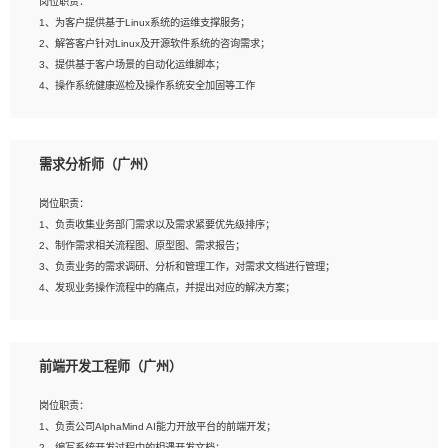
岗位职责：
4、在剪辑上会思考，有一定编导思维；
1、为客户提供基于Linux系统的运维支撑服务；
5、踏实， 勤奋，愿意在工作中不断学习，提高自我；
2、解答客户针对Linux及开源软件系统的咨询需求；
6、能与同事友好相处。
3、提供基于客户场景的自动化运维脚本；
4、操作系统健康巡检及操作系统安全加固等工作
岗位要求：
需求分析师（广州）
1、全日制本科计算机相关专业毕业，3年以上相关工作经验；
2、精通linux操作系统的运行维护，具有故障处理的能力
岗位职责：
3、熟练使用脚本语言，shell/python任一种，熟练使用Ansible
1、负责收集业务部门需求以及需求紧要优先级排序；
4、熟悉linux常见服务、中间件的基本原理、部署以及故障处理，如：Mysql、
2、制作需求相关流程图、原型图、需求报告；
Apache、Nginx、Zabbix、Kafka等
3、负责业务的需求调研、分析和管理工作，对需求文档进行管理；
5、熟悉主流虚拟化技术，如：VMware、KVM
4、发现业务操作流程中的痛点，并提出对应的解决方案；
6、具备网络方面的基础知识，熟悉常见的网络协议，如TCP/IP，转发原理，路由优
5、完成其他上级领导交予的任务和工作。
先级等
7、了解容器技术，熟悉docker或podman
8、有良好的文档编写能力和沟通能力，有RHCE证书优先
前端开发工程师（广州）
岗位要求：
1、本科以上学历，一年以上需求分析相关经验者优先；
岗位职责：
2、熟悉产品及需求规划工具，如:Axure、Xmind、MS Project等；
1、负责公司AlphaMind AI能力开放平台的前端开发；
3、具备良好的交流协调能力，有较强的责任感、工作积极主动；
2、编写系统开发过程中的相遇开发文档；