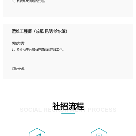
3、负责系统问题的处理。
5、必须有实际的生产环境系统维护经验。
6、有中国移动安全态势系统相关项目经验优先考虑。
岗位要求：
1、精通java编程，熟悉vue和jsp编程；
运维工程师（成都/昆明/哈尔滨）
2、熟悉linux命令；
3、熟练使用springmvc、springcloud、webservice等框架进行开发；
岗位职责：
4、熟练使用oracle、mysql进行开发；
1、负责AI平台和AI应用的的运维工作。
5、熟悉流程开发如使用activiti；
6、计算机相关专业本科以上学历，3年以上开发工作经验。
岗位要求：
1、计算机相关专业，大专以上学历，2年以上开发运维工作经验；
2、必须具备的能力：有丰富的运维开发和K8S运维经验；熟悉K8S、Git、docker
等相关工具使用；熟练掌握Linux环境下的Shell语言 ；工作责任感强、具有良好的
沟通能力、服务意识；
3、掌握Linux环境下的Python编程语言；
社招流程
4、掌握DevOps思想、方法和流程。Jenkins工具使用；
SOCIAL RECRUITMENT PROCESS
5、掌握常见中间件配置与优化，如mysql、nginx等；
6、掌握服务器的维护，熟悉linux系统的常用操作；
7、掌握和第三方系统API接口的维护操作，和安全漏洞扫描的修复工作。