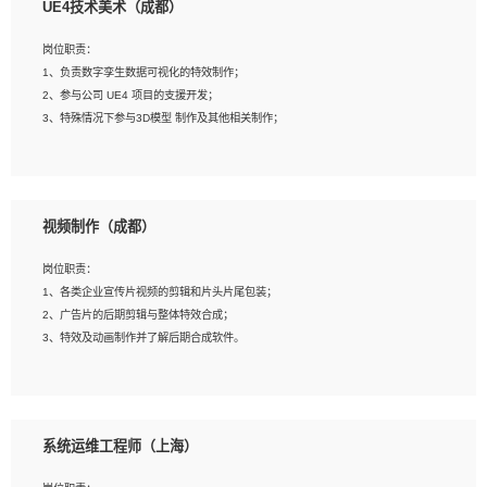
UE4技术美术（成都）
2、熟练掌握 Unity3D 程序开发，精通 C# 语言开发；
3、具有大量插件的使用调试经历，开发测试过 UWP 端程序者优先；
岗位职责：
4、有良好的沟通能力和团队合作意识；
1、负责数字孪生数据可视化的特效制作；
5、开发过 HoloLens 程序者优先。
2、参与公司 UE4 项目的支援开发；
3、特殊情况下参与3D模型 制作及其他相关制作；
岗位要求：
1、全日制本科以上学历，美术、动画相关专业毕业，具有相关效果制作经验2年以
视频制作（成都）
上；
2、熟练掌握 Particle 或 Niagara 制作特效模块；
岗位职责：
3、想象力丰富, 有一定的艺术审美深度；
1、各类企业宣传片视频的剪辑和片头片尾包装；
4、有良好的场景特效搭建功底；
2、广告片的后期剪辑与整体特效合成；
5、熟悉 3Ds Max 或者 Maya；
3、特效及动画制作并了解后期合成软件。
6、有良好的沟通能力和团队合作意识；
7、参与过建筑结构表现相关项目者优先
岗位要求：
1、热爱影视，责任心强，有强烈的兴趣和后期制作的主观能动性；
系统运维工程师（上海）
2、熟练使用After Effect、Photo Shop、熟练掌握视频剪辑和特效包装软件；
3、能对影片后期进行整体调色控制，具备一定审美感；