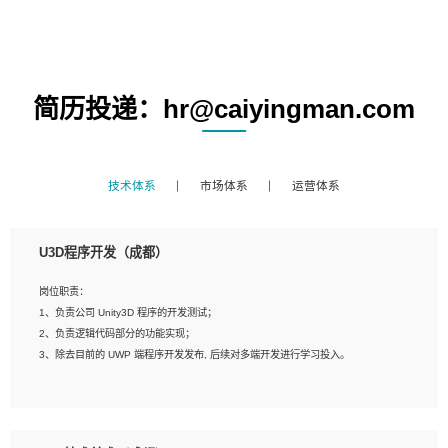
简历投递：hr@caiyingman.com
技术体系
市场体系
运营体系
U3D程序开发（成都）
岗位职责：
1、负责公司 Unity3D 程序的开发测试；
2、负责逻辑代码部分的功能实现；
3、除去目前的 UWP 端程序开发发布, 后续对多端开发进行学习投入。
岗位要求：
1、全日制本科相关专业，具有相关开发经验?年以上；