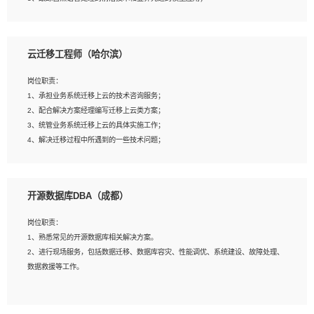
4、负责问答系统的搭建和知识图谱的建立；
云迁移工程师（哈尔滨）
岗位要求：
1、1年及以上自然语言处理方向研究或工作经验，统招本科及以上学历；
岗位职责：
2、熟悉tensorflow，keras，pytorch等常规深度学习框架，快速根据客户需求实现
1、承担业务系统迁移上云的技术咨询服务；
有效的模型；
2、配合解决方案经理编写迁移上云类方案；
3、熟悉掌握至少一种编程语言，如：Python，Java；
3、统管业务系统迁移上云的具体实施工作；
4、 熟悉NLP相关算法与实现；
4、解决迁移过程中所遇到的一些技术问题；
5、至少有一次及以上问答系统的项目实践，熟悉问答系统全流程开发者优先；
6、有较强的问题分析和处理能力，良好的团队合作意识；
7、 参与过相关竞赛或科研项目者优先。
岗位要求：
开源数据库DBA（成都）
1、专科及以上学历，三年以上工作经验，计算机等相关专业；
2、具备常见业务系统资源评估、部署优化和故障排查的能力；
岗位职责：
3、熟悉常见操作系统、存储、网络、 IO 等相关原理；
1、熟悉常见的开源数据库相关解决方案。
4、具有迁移工具实操经验，具备P2V、V2V迁移能力；
2、进行现场服务，包括数据迁移、数据库容灾、性能调优、系统建设、故障处理、
5、熟练华为、VMware虚拟化、云计算及云存储技术；
数据救援等工作。
6、熟悉主流数据库、应用服务器、中间件部署架构和运维方法；
7、具备资源池迁移、应用及数据迁移、异构数据迁移相关经验；
8、具有HCIE/H3CIE/VMware/阿里云等云计算方向认证者优先；
岗位要求：