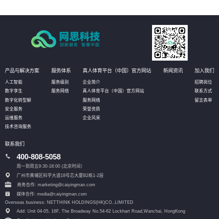
产品与解决方案
服务体系
真人体育平台（中国）官方网站
新闻资讯
加入我们
人工智能
服务级别
企业简介
招聘岗位
数字孪生
服务网络
真人体育平台（中国）官方网站
联系方式
数字化转型解
服务网络
留言表单
安全服务
荣誉资质
运维服务
企业风采
技术咨询服务
联系我们
400-808-5058
周一到周五9:30-18:00 (北京时间）
广州市黄埔区科学大道18号芯大厦B2栋1-2层
商务合作: marketing@caiyingman.com
媒体合作: media@caiyingman.com
Overseas business: NETTHINK HOLDINGS(HK)CO.,LIMITED
Add: Unit 04-05, 16F, The Broadway No.54-62 Lockhart Road,
Wanchai, HongKong