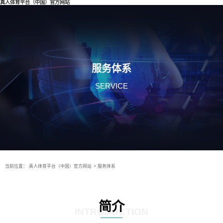
真人体育平台（中国）官方网站
服务体系
SERVICE
当前位置：
真人体育平台（中国）官方网站
>
服务体系
简介
INTRODUCTION