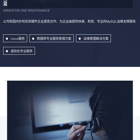
运维服务
OPERATION AND MAINTENANCE
公司和国内外知名软硬件企业紧密合作，为企业级提供快速、有效、专业的MySQL运维支撑服务
Linux服务
数据库专业服务管理方案
运维管理解决方案
虚拟化专业服务