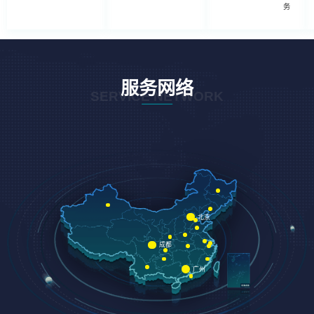
务
服务网络
SERVICE NETWORK
北京
成都
广州