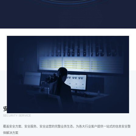
安全服务
SECURITY SERVICE
覆盖安全方案、安全服务、安全运营的完整业务生态，为各大行业客户提供一站式的信息安全整
体解决方案