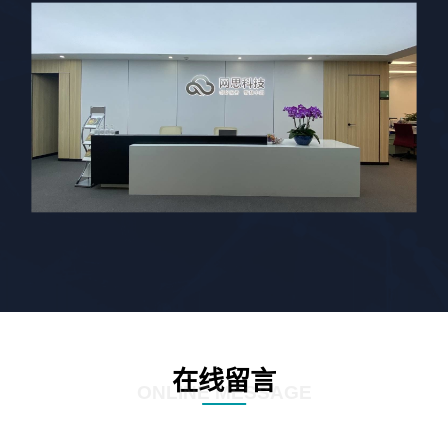
在线留言
ONLINE MESSAGE