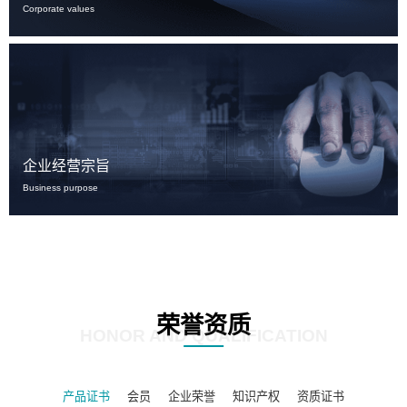
Corporate values
企业经营宗旨
Business purpose
荣誉资质
HONOR AND QUALIFICATION
产品证书
会员
企业荣誉
知识产权
资质证书