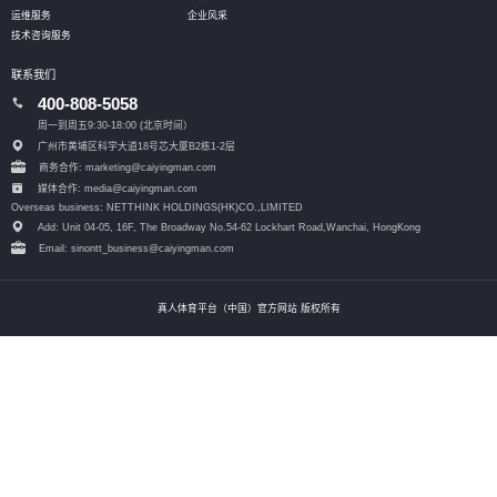
运维服务
企业风采
技术咨询服务
联系我们
400-808-5058
周一到周五9:30-18:00 (北京时间）
广州市黄埔区科学大道18号芯大厦B2栋1-2层
商务合作: marketing@caiyingman.com
媒体合作: media@caiyingman.com
Overseas business: NETTHINK HOLDINGS(HK)CO.,LIMITED
Add: Unit 04-05, 16F, The Broadway No.54-62 Lockhart Road,
Wanchai, HongKong
Email: sinontt_business@caiyingman.com
真人体育平台（中国）官方网站 版权所有