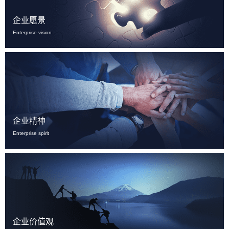
企业愿景
Enterprise vision
企业精神
Enterprise spirit
企业价值观