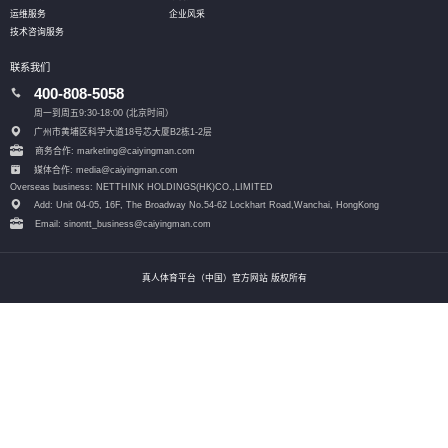
运维服务
企业风采
技术咨询服务
联系我们
400-808-5058
周一到周五9:30-18:00 (北京时间）
广州市黄埔区科学大道18号芯大厦B2栋1-2层
商务合作: marketing@caiyingman.com
媒体合作: media@caiyingman.com
Overseas business: NETTHINK HOLDINGS(HK)CO.,LIMITED
Add: Unit 04-05, 16F, The Broadway No.54-62 Lockhart Road,
Wanchai, HongKong
Email: sinontt_business@caiyingman.com
真人体育平台（中国）官方网站 版权所有