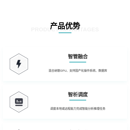
产品优势
PRODUCT ADVANTAGES
智管融合
混合纳管GPU、支持国产化操作系统、数据库
智析调度
调度本地或远程能力完成智能分析推理任务