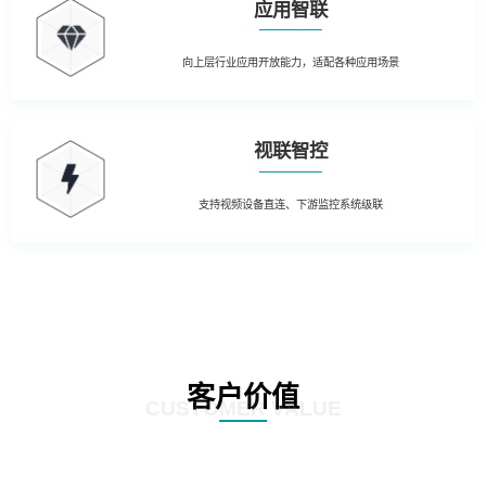
应用智联
向上层行业应用开放能力，适配各种应用场景
视联智控
支持视频设备直连、下游监控系统级联
客户价值
CUSTOMER VALUE