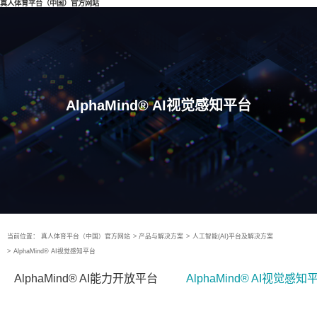
真人体育平台（中国）官方网站
AlphaMind® AI视觉感知平台
当前位置：
真人体育平台（中国）官方网站
>
产品与解决方案
>
人工智能(AI)平台及解决方案
>
AlphaMind® AI视觉感知平台
AlphaMind® AI能力开放平台
AlphaMind® AI视觉感知