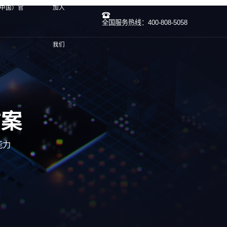
中国）官
加入
全国服务热线：400-808-5058
我们
方案
能力