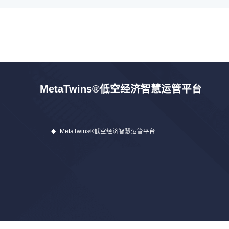
MetaTwins®低空经济智慧运管平台
MetaTwins®低空经济智慧运管平台