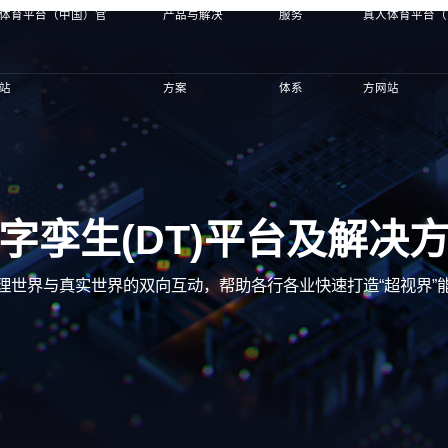
体育平台（中国）官
产品与解决
服务
真人体育平台（
站
方案
体系
方网站
字孪生(DT)平台及解决
理世界与真实世界的双向互动，帮助各行各业快速打造“超视界”