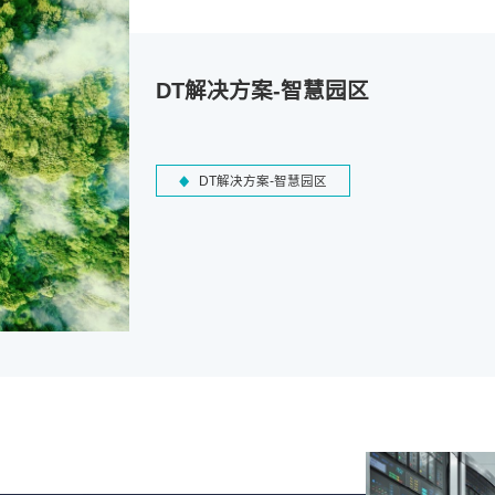
DT解决方案-智慧园区
DT解决方案-智慧园区