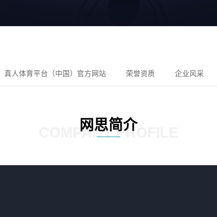
真人体育平台（中国）官方网站
荣誉资质
企业风采
网思简介
COMPANY PROFILE