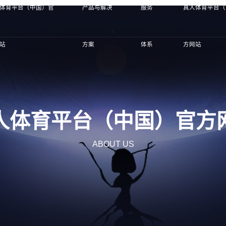
体育平台（中国）官
产品与解决
服务
真人体育平台（
站
方案
体系
方网站
人体育平台（中国）官方
ABOUT US