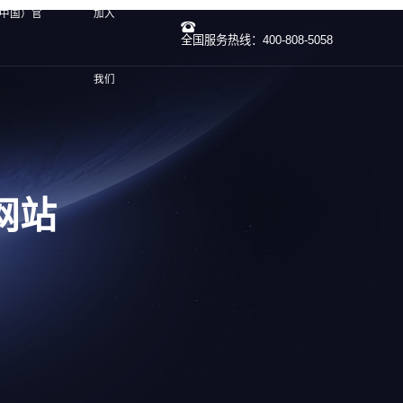
中国）官
加入
全国服务热线：400-808-5058
我们
网站