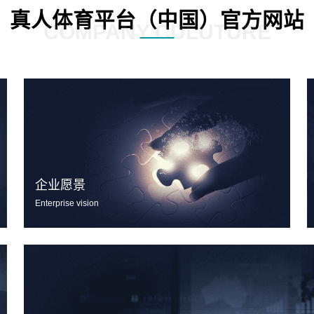
真人体育平台（中国）官方网站
COMPANY CULUTURE
企业愿景
Enterprise vision