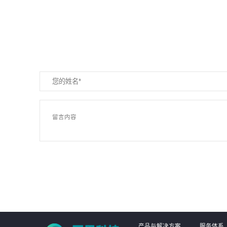
产品与解决方案
服务体系