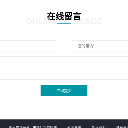
在线留言
ONLINE MESSAGE
立即提交
真人体育平台（中国）官方网站
新闻资讯
加入我们
联系我