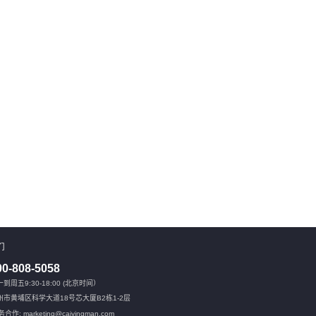
们
00-808-5058
到周五9:30-18:00 (北京时间）
州市黄埔区科学大道18号芯大厦B2栋1-2层
合作: marketing@caiyingman.com