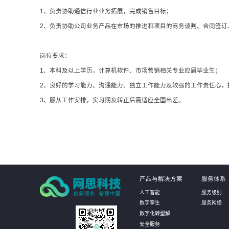
1、负责协助通信行业业务拓展，完成销售目标；
2、负责协助公司业务产品在市场的推进和项目的商务谈判、合同签订
岗位要求：
1、本科及以上学历，计算机软件、市场营销相关专业应届毕业生；
2、良好的学习能力、沟通能力、独立工作能力及较强的工作责任心，
3、服从工作安排，实习期及转正后需适应全国出差。
产品与解决方案
服务体系
人工智能
服务级别
数字孪生
服务网络
数字化转型解
安全服务