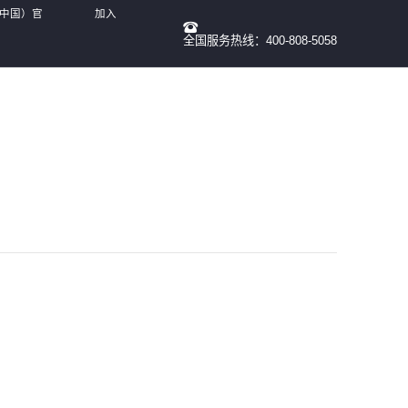
中国）官
加入
全国服务热线：400-808-5058
我们