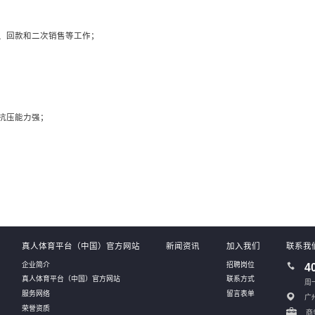
、回款和二次销售等工作；
抗压能力强；
真人体育平台（中国）官方网站
新闻资讯
加入我们
联系我
企业简介
招聘岗位
4
真人体育平台（中国）官方网站
联系方式
周一
服务网络
留言表单
广
荣誉资质
商务