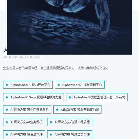
人工智能
ARTIFICIAL INTELLIGENCE
企业智慧中台的中枢神经，为企业提供更强的洞察力、决策力和流程优化能力
AlphaMind® AI能力开放平台
AlphaMind® AI视觉感知平台
AlphaMind® Sage视频AI边缘算力盒
AlphaMind®大模型管理平台（MaaS)
AI解决方案-营业厅智能质检
AI解决方案-客服营销案前置
AI解决方案-AI业务稽核
AI解决方案-智慧工程质检
AI解决方案-哑资源管理
AI解决方案-智慧法务管理