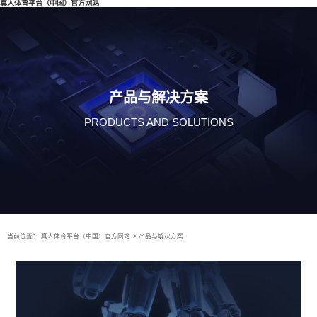
真人体育平台（中国）官方网站
产品与解决方案
PRODUCTS AND SOLUTIONS
当前位置：
真人体育平台（中国）官方网站
>
产品与解决方案