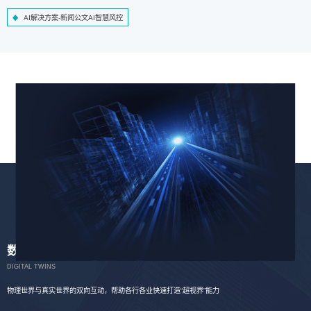
AI解决方案-新闻公文AI智慧风控
数字孪生
DIGITAL TWINS
物理世界与真实世界的双向互动，帮助各行各业快速打造“超视界”能力