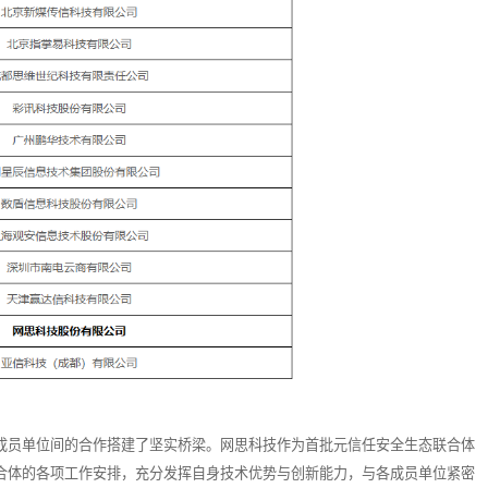
成员单位间的合作搭建了坚实桥梁。网思科技作为首批元信任安全生态联合体
合体的各项工作安排，充分发挥自身技术优势与创新能力，与各成员单位紧密