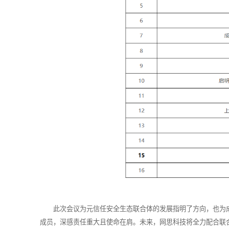
此次会议为元信任安全生态联合体的发展指明了方向，也为
成员，深感责任重大且使命在肩。未来，网思科技将全力配合联