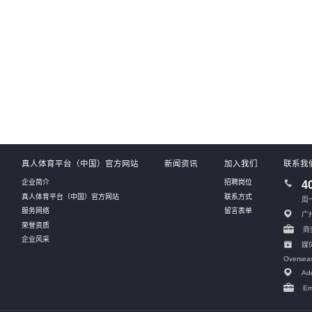
真人体育平台（中国）官方网站
新闻资讯
加入我们
联系我
企业简介
招聘岗位
4
真人体育平台（中国）官方网站
联系方式
周一
服务网络
留言表单
广
荣誉资质
商务
企业风采
媒体
Oversea
Add
Em