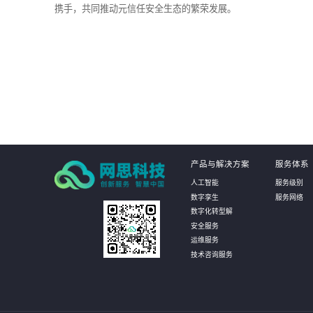
携手，共同推动元信任安全生态的繁荣发展。
产品与解决方案
服务体系
人工智能
服务级别
数字孪生
服务网络
数字化转型解
安全服务
运维服务
技术咨询服务