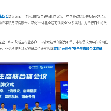
峰处长
致辞表示，作为网络安全领域的国家队，中国移动始终秉持使命担当，
产学研用深度融合，深化“一体化全程可信安全”体系实践，为千行百业的数
企业、科研院所及行业客户，构建以技术创新为引擎、市场需求为导向的网信
辰、亚信科技等16家成员单位正式授牌
首批“元信任”安全生态联合体成员
，