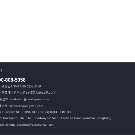
们
00-808-5058
到周五9:30-18:00 (北京时间）
州市黄埔区科学大道18号芯大厦B2栋1-2层
合作: marketing@caiyingman.com
合作: media@caiyingman.com
s business: NETTHINK HOLDINGS(HK)CO.,LIMITED
: Unit 04-05, 16F, The Broadway No.54-62 Lockhart Road,
Wanchai, HongKong
ail: sinontt_business@caiyingman.com