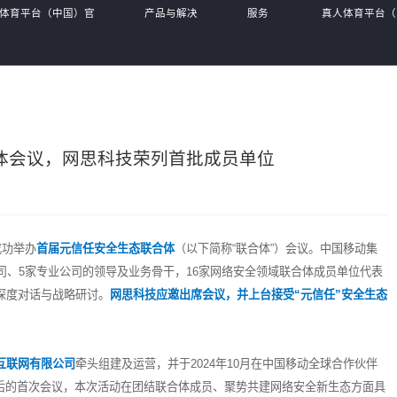
体育平台（中国）官
产品与解决
服务
真人体育平台（
站
方案
体系
方网站
体会议，网思科技荣列首批成员单位
成功举办
首届元信任安全生态联合体
（以下简称“联合体”）会议。中国移动集
司、5家专业公司的领导及业务骨干，16家网络安全领域联合体成员单位代表
深度对话与战略研讨。
网思科技应邀出席会议，并上台接受“元信任”安全生态
互联网有限公司
牵头组建及运营，并于2024年10月在中国移动全球合作伙伴
立后的首次会议，本次活动在团结联合体成员、聚势共建网络安全新生态方面具